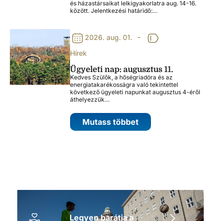
és házastársaikat lelkigyakorlatra aug. 14-16.
között. Jelentkezési határidő:…
-
2026. aug. 01.
Hírek
Ügyeleti nap: augusztus 11.
Kedves Szülők, a hőségriadóra és az
energiatakarékosságra való tekintettel
következő ügyeleti napunkat augusztus 4-éről
áthelyezzük…
Mutass többet
Legyen barátja a