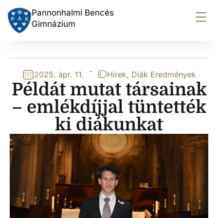
Pannonhalmi Bencés
Gimnázium
-
2025. ápr. 11.
Hírek
,
Diák Eredmények
Példát mutat társainak
– emlékdíjjal tüntették
ki diákunkat