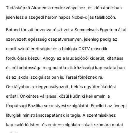
Tudásképző Akadémia rendezvényeihez, és idén áprilisban
jelen lesz a szegedi három napos Nobel-díjas találkozón.
Botond társait bevonva részt vet a Semmelweis Egyetem által
szervezett egészség csapatversenyen, jelenleg pedig az
emelt szintű érettségire és a biológia OKTV második
fordulójára készül. Ahogy az a laudációból kiderült, kitartása
és céltudatossága megmutatkozik közösségi kapcsolataiban
és az iskolai szolgálataiban is. Társai fölnéznek rá.
Osztályában a kiegyensúlyozott, békés együttműködést
erősíti. Önkéntes vállalásai közül külön ki kell emelni a
főapátsági Bazilika sekrestyési szolgálatát. Emellett az ünnepi
liturgiák ministránscsapatának is tagja. A szentmisékhez
kapcsolódó Isten- és emberszolgálata sokak számára mutat