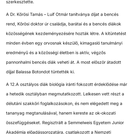
szerkesztette.
A Dr. Kőrösi Tamás – Luif Otmár tanítványa díjat a bencés
rend, Kőrösi doktor úr családja, barátai és a bencés diákok
közösségének kezdeményezésére hozták létre. A kitüntetést
minden évben egy orvosnak készülő, kimagasló tanulmányi
eredményű és a közösségi életben is aktív, végzős
pannonhalmi bencés diák veheti át. A most először átadott
díjjal Balassa Botondot tüntették ki.
A 12.A osztályos diák biológia iránti fokozott érdeklődése már
a hetedik osztályban megmutatkozott. Lelkesen vett részt a
délutáni szakköri foglalkozásokon, és nem elégedett meg a
tananyag megtanulásával, hanem kereste az ok-okozati
összefüggéseket. Regisztrált a Semmelweis Egyetem Junior
Akadémia előadássorozatára, csatlakozott a Nemzeti