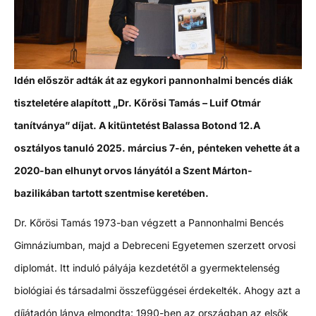
Idén először adták át az egykori pannonhalmi bencés diák
tiszteletére alapított „Dr. Kőrösi Tamás – Luif Otmár
tanítványa” díjat. A kitüntetést Balassa Botond 12.A
osztályos tanuló 2025. március 7-én, pénteken vehette át a
2020-ban elhunyt orvos lányától a Szent Márton-
bazilikában tartott szentmise keretében.
Dr. Kőrösi Tamás 1973-ban végzett a Pannonhalmi Bencés
Gimnáziumban, majd a Debreceni Egyetemen szerzett orvosi
diplomát. Itt induló pályája kezdetétől a gyermektelenség
biológiai és társadalmi összefüggései érdekelték. Ahogy azt a
díjátadón lánya elmondta: 1990-ben az országban az elsők