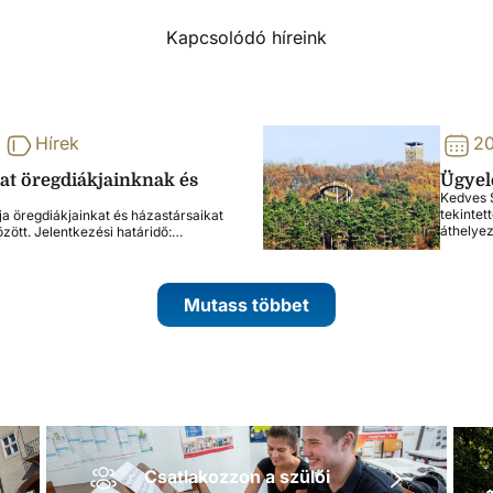
Kapcsolódó híreink
Hírek
20
lat öregdiákjainknak és
Ügyele
Kedves S
tekintet
ja öregdiákjainkat és házastársaikat
áthelye
özött. Jelentkezési határidő:…
Mutass többet
Csatlakozzon a szülői