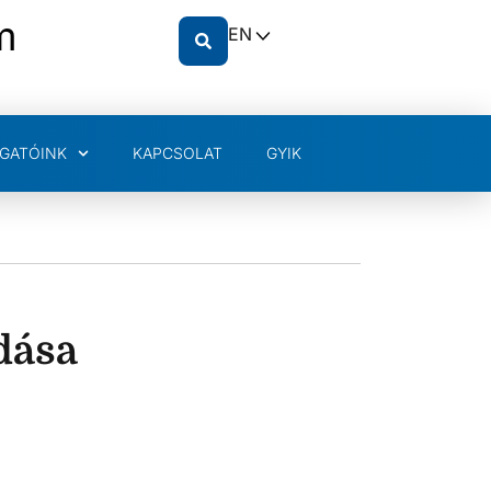
m
EN
GATÓINK
KAPCSOLAT
GYIK
dása