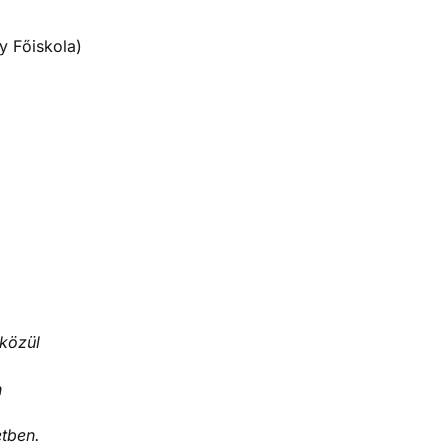
y Főiskola)
 közül
n
tben.