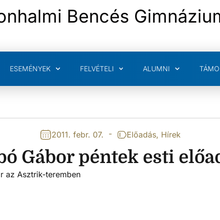
onhalmi Bencés Gimnáziu
ESEMÉNYEK
FELVÉTELI
ALUMNI
TÁMO
-
2011. febr. 07.
Előadás
,
Hírek
bó Gábor péntek esti előa
or
az Asztrik-teremben