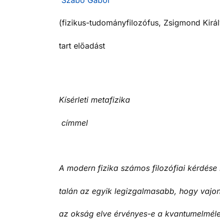
Szabó Gábor
(fizikus-tudományfilozófus, Zsigmond Királ
tart előadást
Kísérleti metafizika
címmel
A modern fizika számos filozófiai kérdése
talán az egyik legizgalmasabb, hogy vajo
az okság elve érvényes-e a kvantumelméle