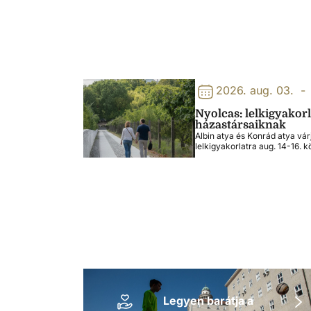
2026. aug. 03.
-
Nyolcas: lelkigyakor
házastársaiknak
Albin atya és Konrád atya vár
lelkigyakorlatra aug. 14-16. k
Legyen barátja a