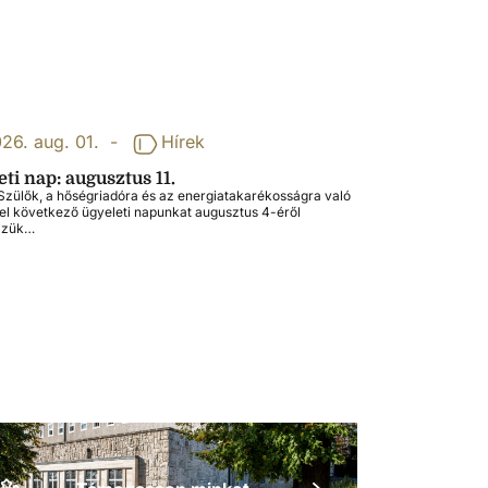
26. aug. 01.
-
Hírek
ti nap: augusztus 11.
zülők, a hőségriadóra és az energiatakarékosságra való
tel következő ügyeleti napunkat augusztus 4-éről
zzük…