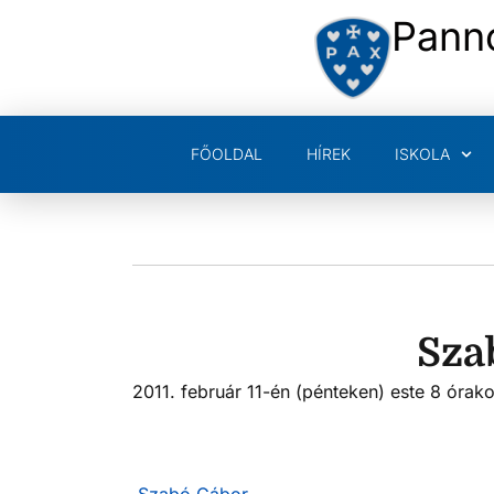
Pann
FŐOLDAL
HÍREK
ISKOLA
Sza
2011. február 11-én (pénteken) este 8 órak