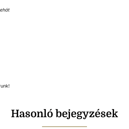
tehát
runk!
Hasonló bejegyzések