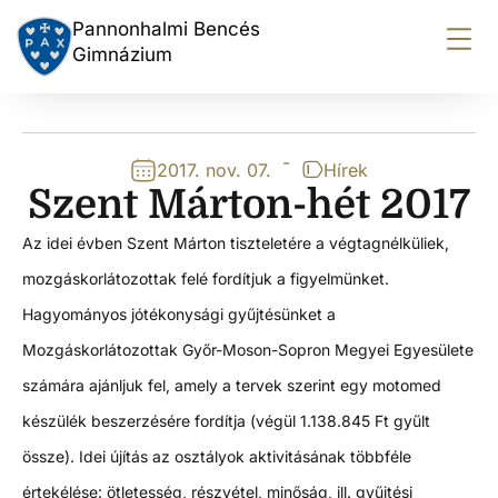
Pannonhalmi Bencés
Gimnázium
-
2017. nov. 07.
Hírek
Szent Márton-hét 2017
Az idei évben Szent Márton tiszteletére a végtagnélküliek,
mozgáskorlátozottak felé fordítjuk a figyelmünket.
Hagyományos jótékonysági gyűjtésünket a
Mozgáskorlátozottak Győr-Moson-Sopron Megyei Egyesülete
számára ajánljuk fel, amely a tervek szerint egy motomed
készülék beszerzésére fordítja (végül 1.138.845 Ft gyűlt
össze). Idei újítás az osztályok aktivitásának többféle
értekélése: ötletesség, részvétel, minőság, ill. gyűjtési