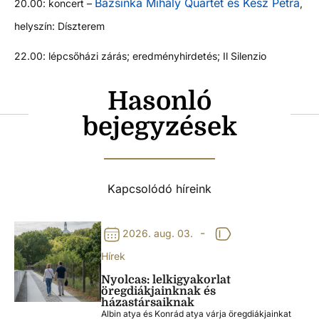
Bazsinka Mihály Quartet és Kész Petra
20.00: koncert –
,
helyszín: Díszterem
22.00: lépcsőházi zárás; eredményhirdetés; Il Silenzio
Hasonló
bejegyzések
Kapcsolódó híreink
-
2026. aug. 03.
Hírek
Nyolcas: lelkigyakorlat
öregdiákjainknak és
házastársaiknak
Albin atya és Konrád atya várja öregdiákjainkat