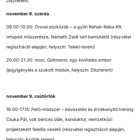
Díszterem)
november 8. szerda
09.00-10.00: Orvosi eszközök – a győri Rehab-Rába Kft.
ortopéd műszerésze, Németh Zsolt tart bemutatót (részvétel
regisztráció alapján; helyszín: Teleki-terem)
20.00-21.30: mozi,
Guttmann, egy kivételes ember
(jegyigénylés a szokott módon, helyszín: Díszterem)
november 9. csütörtök
16.00-17.15: Pető-módszer – bevezetés és érzékenyítő tréning
Csuka Pál, volt bencés diák, konduktor, nemzetközi
projektekért felelős vezető (részvétel regisztráció alapján,
helyszín: Asztrik terem)