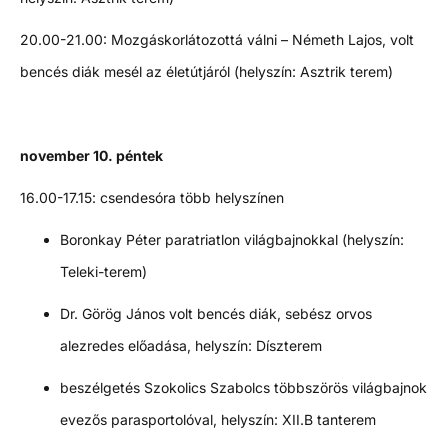
20.00-21.00: Mozgáskorlátozottá válni – Németh Lajos, volt
bencés diák mesél az életútjáról (helyszín: Asztrik terem)
november 10. péntek
16.00-17.15: csendesóra több helyszínen
Boronkay Péter paratriatlon világbajnokkal (helyszín:
Teleki-terem)
Dr. Görög János volt bencés diák, sebész orvos
alezredes előadása, helyszín: Díszterem
beszélgetés Szokolics Szabolcs többszörös világbajnok
evezős parasportolóval, helyszín: XII.B tanterem