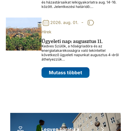
és házastársaikat lelkigyakorlatra aug. 14-16.
között. Jelentkezési határidő:…
-
2026. aug. 01.
Hírek
Ügyeleti nap: augusztus 11.
Kedves Szülők, a hőségriadóra és az
energiatakarékosságra való tekintettel
következő ügyeleti napunkat augusztus 4-éről
áthelyezzük…
Mutass többet
Legyen barátja a