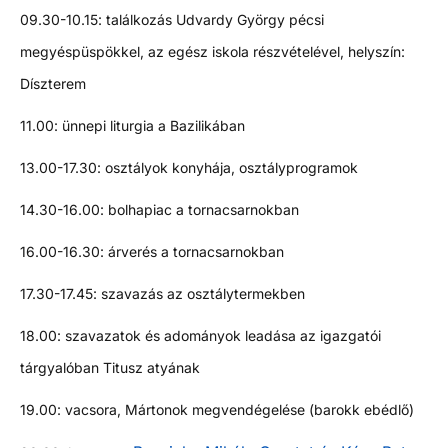
09.30-10.15: találkozás Udvardy György pécsi
megyéspüspökkel, az egész iskola részvételével, helyszín:
Díszterem
11.00: ünnepi liturgia a Bazilikában
13.00-17.30: osztályok konyhája, osztályprogramok
14.30-16.00: bolhapiac a tornacsarnokban
16.00-16.30: árverés a tornacsarnokban
17.30-17.45: szavazás az osztálytermekben
18.00: szavazatok és adományok leadása az igazgatói
tárgyalóban Titusz atyának
19.00: vacsora, Mártonok megvendégelése (barokk ebédlő)