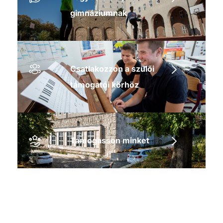
gimnáziumnak
Csatlakozzon a szülői
támogatói körhöz
Támogasson minket