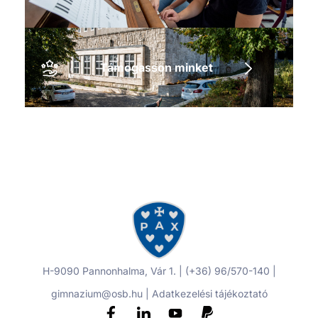
Támogasson minket
H-9090 Pannonhalma, Vár 1. | (+36) 96/570-140 |
gimnazium@osb.hu |
Adatkezelési tájékoztató