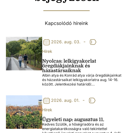
Kapcsolódó híreink
-
2026. aug. 03.
Hírek
Nyolcas: lelkigyakorlat
öregdiákjainknak és
házastársaiknak
Albin atya és Konrád atya várja öregdiákjainkat
és házastársaikat lelkigyakorlatra aug. 14-16.
között. Jelentkezési határidő:…
-
2026. aug. 01.
Hírek
Ügyeleti nap: augusztus 11.
Kedves Szülők, a hőségriadóra és az
energiatakarékosságra való tekintettel