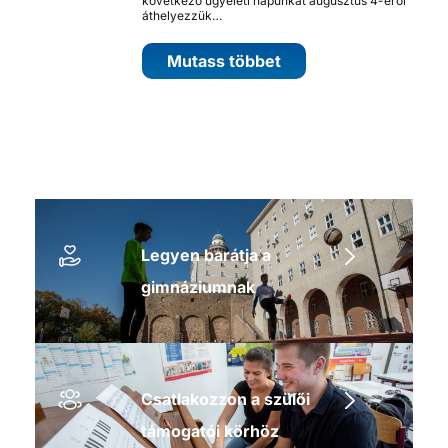
következő ügyeleti napunkat augusztus 4-éről
áthelyezzük…
Mutass többet
Legyen barátja a
gimnáziumnak
Csatlakozzon a szülői
támogatói körhöz