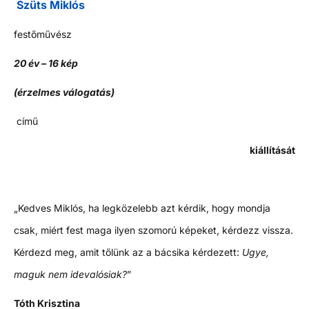
Szüts Miklós
festőművész
20 év – 16 kép
(érzelmes válogatás)
című
kiállítását
„Kedves Miklós, ha legközelebb azt kérdik, hogy mondja
csak, miért fest maga ilyen szomorú képeket, kérdezz vissza.
Kérdezd meg, amit tőlünk az a bácsika kérdezett:
Ugye,
maguk nem idevalósiak?
”
Tóth Krisztina