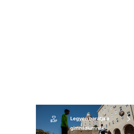
Legyen barátja a
gimnáziumnak