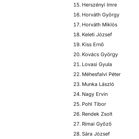
Herszényi Imre
Horváth György
Horváth Miklós
Keleti József
Kiss Ernő
Kovács György
Lovasi Gyula
Méhesfalvi Péter
Munka László
Nagy Ervin
Pohl Tibor
Rendek Zsolt
Rimai Győző
Sára József