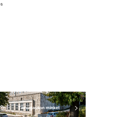
os
Támogasson minket