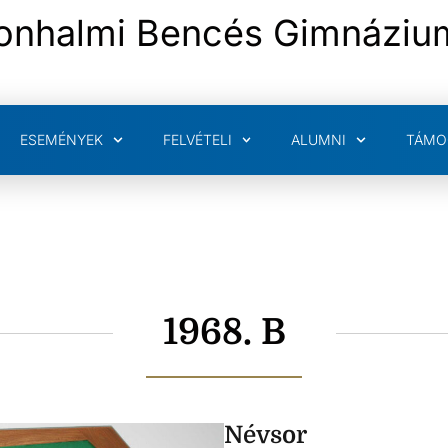
onhalmi Bencés Gimnáziu
ESEMÉNYEK
FELVÉTELI
ALUMNI
TÁMO
1968. B
Névsor