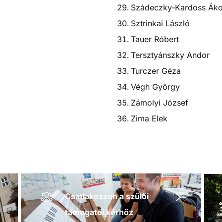
Szádeczky-Kardoss Ák
Sztrinkai László
Tauer Róbert
Tersztyánszky Andor
Turczer Géza
Végh György
Zámolyi József
Zima Elek
Csatlakozzon a szülői
támogatói körhöz