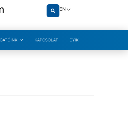
m
EN
GATÓINK
KAPCSOLAT
GYIK