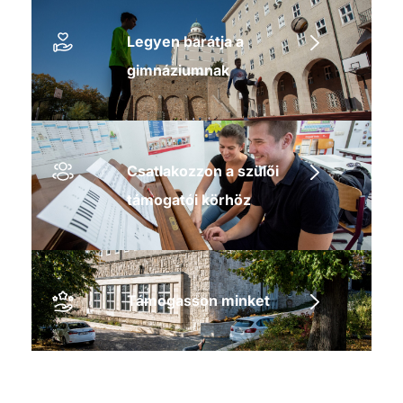
Legyen barátja a
gimnáziumnak
Csatlakozzon a szülői
támogatói körhöz
Támogasson minket