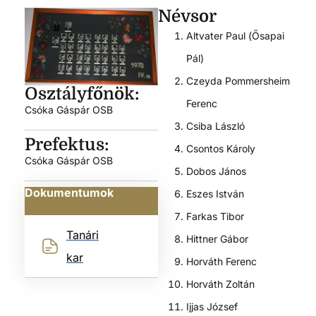
Névsor
Altvater Paul (Ősapai
Pál)
Czeyda Pommersheim
Osztályfőnök:
Ferenc
Csóka Gáspár OSB
Csiba László
Prefektus:
Csontos Károly
Csóka Gáspár OSB
Dobos János
Dokumentumok
Eszes István
Farkas Tibor
Tanári
Hittner Gábor
kar
Horváth Ferenc
Horváth Zoltán
Ijjas József