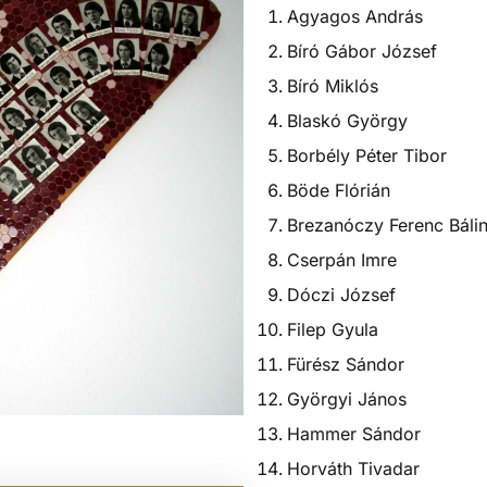
Agyagos András
Bíró Gábor József
Bíró Miklós
Blaskó György
Borbély Péter Tibor
Böde Flórián
Brezanóczy Ferenc Bálin
Cserpán Imre
Dóczi József
Filep Gyula
Fürész Sándor
Györgyi János
Hammer Sándor
Horváth Tivadar