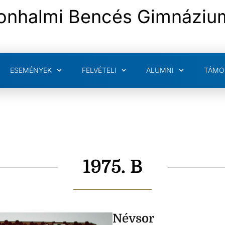
onhalmi Bencés Gimnáziu
ESEMÉNYEK
FELVÉTELI
ALUMNI
TÁMO
1975. B
Névsor