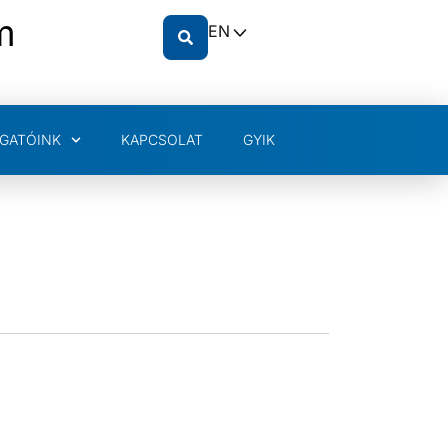
m
EN
GATÓINK
KAPCSOLAT
GYIK