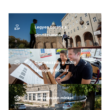
Legyen barátja a
gimnáziumnak
Csatlakozzon a szülői
támogatói körhöz
Támogasson minket