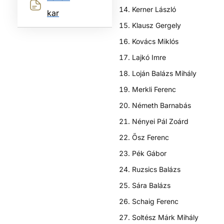
Kerner László
kar
Klausz Gergely
Kovács Miklós
Lajkó Imre
Loján Balázs Mihály
Merkli Ferenc
Németh Barnabás
Nényei Pál Zoárd
Ősz Ferenc
Pék Gábor
Ruzsics Balázs
Sára Balázs
Schaig Ferenc
Soltész Márk Mihály