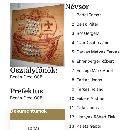
Névsor
Bartal Tamás
Belák Péter
Bőr Gergely
Czár Csaba János
Darvas Mátyás Farkas
Ehrenberger Róbert
Osztályfőnök:
Érszegi Márk Aurél
Borián Elréd OSB
Farkas János
Farkas Roland
Prefektus:
Borián Elréd OSB
Fekete András
Gidai János
Dokumentumok
Hornyák Róbert Elek
Kaleta Gábor
Tanári