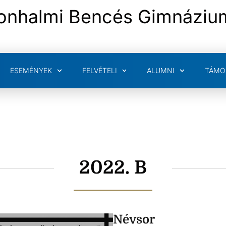
onhalmi Bencés Gimnáziu
ESEMÉNYEK
FELVÉTELI
ALUMNI
TÁMO
2022. B
Névsor