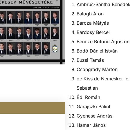
Ambrus-Sántha Benede
Balogh Áron
Barcza Mátyás
Bárdosy Bercel
Bencze Botond Ágoston
Bodó Dániel István
Buzsi Tamás
Csongrády Márton
de Kiss de Nemesker le 
Sebastian
Édl Román
Garajszki Bálint
Gyenese András
Hamar János