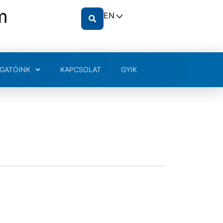
m
EN
GATÓINK
KAPCSOLAT
GYIK