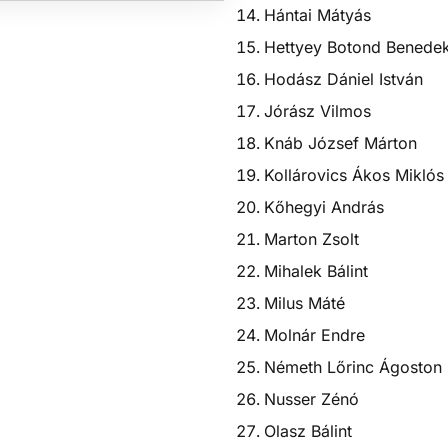
Hántai Mátyás
Hettyey Botond Benede
Hodász Dániel István
Jórász Vilmos
Knáb József Márton
Kollárovics Ákos Miklós
Kőhegyi András
Marton Zsolt
Mihalek Bálint
Milus Máté
Molnár Endre
Németh Lőrinc Ágoston
Nusser Zénó
Olasz Bálint