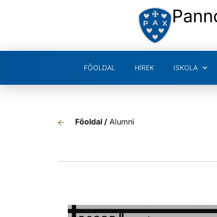
Pann
FŐOLDAL
HÍREK
ISKOLA
Főoldal /
Alumni