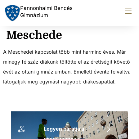
Pannonhalmi Bencés
Gimnázium
Meschede
A Meschedei kapcsolat több mint harminc éves. Már
minegy félszáz diákunk töltötte el az érettségit követő
évét az ottani gimnáziumban. Emellett évente felváltva
látogatjuk meg egymást nagyobb diákcsapattal.
Legyen barátja a
gimnáziumnak