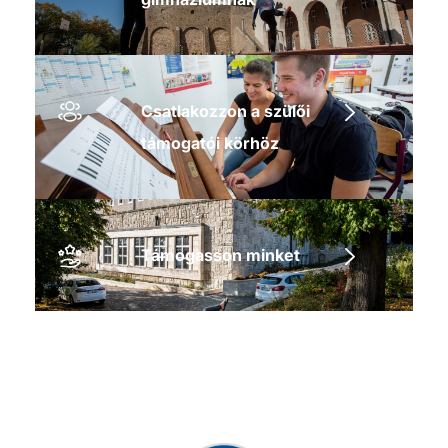
Csatlakozzon a szülői
támogatói körhöz
Támogasson minket