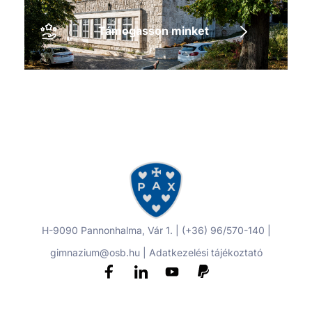
Támogasson minket
H-9090 Pannonhalma, Vár 1. | (+36) 96/570-140 |
gimnazium@osb.hu |
Adatkezelési tájékoztató