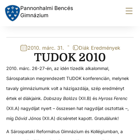
Pannonhalmi Bencés
Gimnázium
-
2010. márc. 31.
Diák Eredmények
TUDOK 2010
2010. márc. 26-27-én, az idén tizedik alkalommal,
Sárospatakon megrendezett TUDOK konferencián, melynek
tavaly gimnáziumunk volt a házigazdája, szép eredményt
értek el diákjaink.
Dobszay Balázs
(XII.B) és
Hyross Ferenc
(XII.A) nagydíjat nyert – összesen hat nagydíjat osztottak –,
míg
Dávid János
(XII.A) dicséretet kapott. Gratulálunk!
A Sárospataki Református Gimnázium és Kollégiumban, a