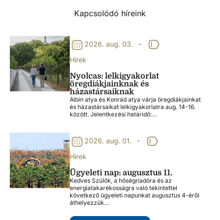
Kapcsolódó híreink
-
2026. aug. 03.
Hírek
Nyolcas: lelkigyakorlat
öregdiákjainknak és
házastársaiknak
Albin atya és Konrád atya várja öregdiákjainkat
és házastársaikat lelkigyakorlatra aug. 14-16.
között. Jelentkezési határidő:…
-
2026. aug. 01.
Hírek
Ügyeleti nap: augusztus 11.
Kedves Szülők, a hőségriadóra és az
energiatakarékosságra való tekintettel
következő ügyeleti napunkat augusztus 4-éről
áthelyezzük…