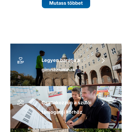
Mutass többet
Legyen barátja a
gimnáziumnak
Csatlakozzon a szülői
támogatói körhöz