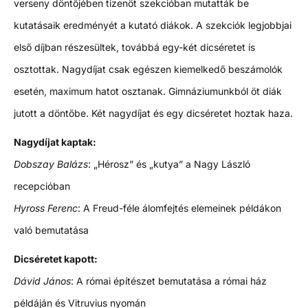
verseny döntőjében tizenöt szekcióban mutatták be
kutatásaik eredményét a kutató diákok. A szekciók legjobbjai
első díjban részesültek, továbbá egy-két dicséretet is
osztottak. Nagydíjat csak egészen kiemelkedő beszámolók
esetén, maximum hatot osztanak. Gimnáziumunkból öt diák
jutott a döntőbe. Két nagydíjat és egy dicséretet hoztak haza.
Nagydíjat kaptak:
Dobszay Balázs
: „Hérosz” és „kutya” a Nagy László
recepcióban
Hyross Ferenc
: A Freud-féle álomfejtés elemeinek példákon
való bemutatása
Dicséretet kapott:
Dávid János
: A római építészet bemutatása a római ház
példáján és Vitruvius nyomán