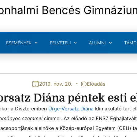
onhalmi Bencés Gimnáziu
ESEMÉNYEK
FELVÉTELI
ALUMNI
TÁMO
-
2019. nov. 20.
Előadás
rsatz Diána péntek esti 
rakor a Díszteremben
Ürge-Vorsatz Diána
klímakutató tart e
udományos szemmel
címmel. Az előadó az ENSZ Éghajlatvált
acsoportjának alelnöke a Közép-európai Egyetem (CEU) ta