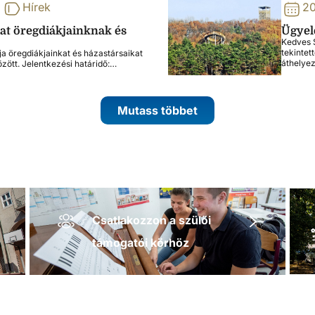
Hírek
20
lat öregdiákjainknak és
Ügyele
Kedves S
tekintet
ja öregdiákjainkat és házastársaikat
áthelye
özött. Jelentkezési határidő:…
Mutass többet
Csatlakozzon a szülői
támogatói körhöz