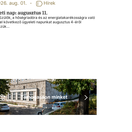
26. aug. 01.
-
Hírek
ti nap: augusztus 11.
zülők, a hőségriadóra és az energiatakarékosságra való
tel következő ügyeleti napunkat augusztus 4-éről
zzük…
Támogasson minket