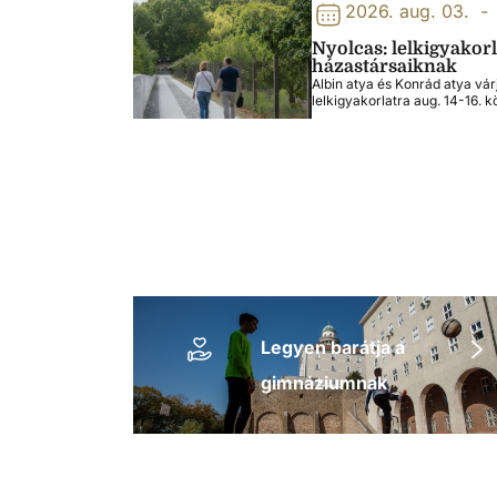
2026. aug. 03.
-
Nyolcas: lelkigyakor
házastársaiknak
Albin atya és Konrád atya vár
lelkigyakorlatra aug. 14-16. k
Legyen barátja a
gimnáziumnak