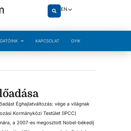
m
EN
GATÓINK
KAPCSOLAT
GYIK
előadása
lőadást Éghajlatváltozás: vége a világnak
ozási Kormányközi Testület (IPCC)
nára, a 2007-es megosztott Nobel-békedíj