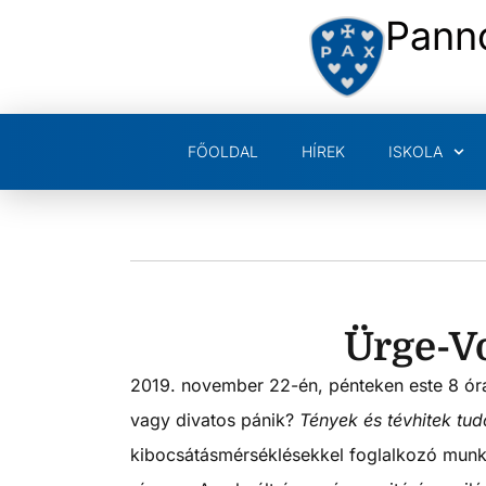
Pann
FŐOLDAL
HÍREK
ISKOLA
Ürge-Vo
2019. november 22-én, pénteken este 8 ó
vagy divatos pánik?
Tények és tévhitek t
kibocsátásmérséklésekkel foglalkozó munk