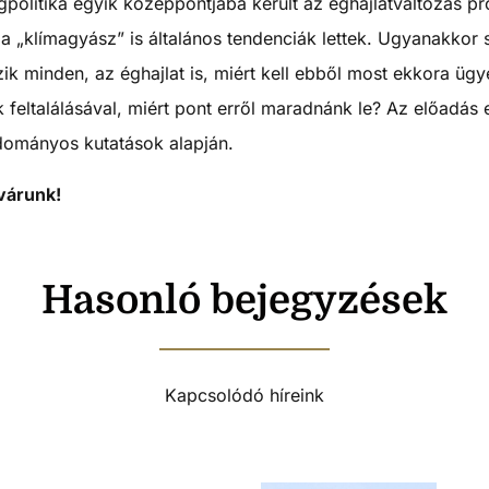
ágpolitika egyik középpontjába került az éghajlatváltozás pr
r a „klímagyász” is általános tendenciák lettek. Ugyanakkor
ik minden, az éghajlat is, miért kell ebből most ekkora üg
k feltalálásával, miért pont erről maradnánk le? Az előadá
udományos kutatások alapján.
várunk!
Hasonló bejegyzések
Kapcsolódó híreink