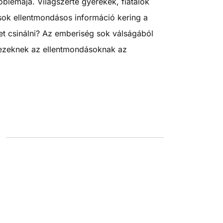
oblémája. Világszerte gyerekek, fiatalok
 sok ellentmondásos információ kering a
yet csinálni? Az emberiség sok válságából
s ezeknek az ellentmondásoknak az