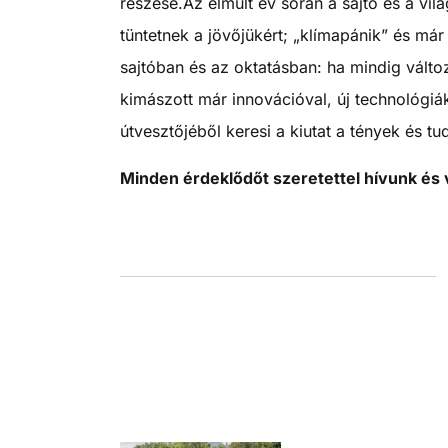
részese.
Az elmúlt év során a sajtó és a vil
tüntetnek a jövőjükért; „klímapánik” és má
sajtóban és az oktatásban: ha mindig változ
kimászott már innovációval, új technológiá
útvesztőjéből keresi a kiutat a tények és t
Minden érdeklődőt szeretettel hívunk és 