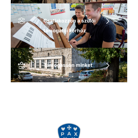
Csatlakozzon a szülői
támogatói körhöz
Támogasson minket