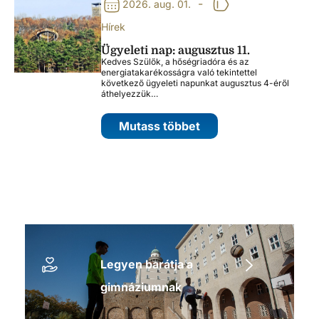
-
2026. aug. 01.
Hírek
Ügyeleti nap: augusztus 11.
Kedves Szülők, a hőségriadóra és az
energiatakarékosságra való tekintettel
következő ügyeleti napunkat augusztus 4-éről
áthelyezzük…
Mutass többet
Legyen barátja a
gimnáziumnak