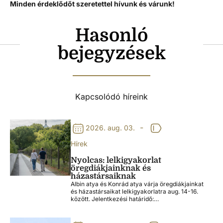
Minden érdeklődőt szeretettel hívunk és várunk!
Hasonló
bejegyzések
Kapcsolódó híreink
-
2026. aug. 03.
Hírek
Nyolcas: lelkigyakorlat
öregdiákjainknak és
házastársaiknak
Albin atya és Konrád atya várja öregdiákjainkat
és házastársaikat lelkigyakorlatra aug. 14-16.
között. Jelentkezési határidő:…