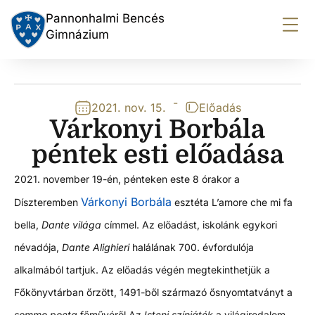
Pannonhalmi Bencés
Gimnázium
-
2021. nov. 15.
Előadás
Várkonyi Borbála
péntek esti előadása
2021. november 19-én, pénteken este 8 órakor a
Várkonyi Borbála
Díszteremben
esztéta L’amore che mi fa
bella,
Dante világa
címmel. Az előadást, iskolánk egykori
névadója,
Dante Alighieri
halálának 700. évfordulója
alkalmából tartjuk. Az előadás végén megtekinthetjük a
Főkönyvtárban őrzött, 1491-ből származó ősnyomtatványt a
sommo poeta
főművéről.
Az
Isteni színjáték
a világirodalom