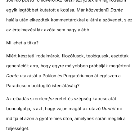
egyik legtöbbet kutatott alkotása. Már közvetlenül
Dante
halála után elkezdték kommentárokkal ellátni a szöveget, s ez
az értelmezési láz azóta sem hagy alább.
Mi lehet a titka?
Miért készteti irodalmárok, filozófusok, teológusok, esztéták
generációit arra, hogy egyre mélyebben próbálják megérteni
Dante
utazását a Poklon és Purgatóriumon át egészen a
Paradicsom boldogító istenlátásáig?
Az előadás szerelem/szeretet és szépség kapcsolatát
boncolgatja, s azt, hogy vajon magát az utazó
Dantét
mi
indítja el azon a gyötrelmes úton, amelynek során megleli a
teljességet.