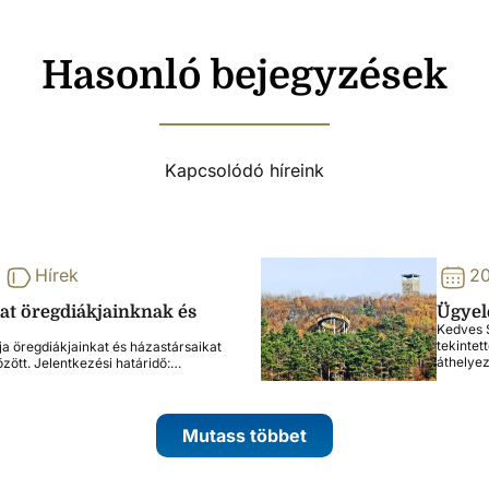
Hasonló bejegyzések
Kapcsolódó híreink
Hírek
20
lat öregdiákjainknak és
Ügyele
Kedves S
tekintet
ja öregdiákjainkat és házastársaikat
áthelye
özött. Jelentkezési határidő:…
Mutass többet