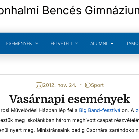
onhalmi Bencés Gimnáziu
ESEMÉNYEK
FELVÉTELI
ALUMNI
TÁMO
-
2012. nov. 24.
Sport
Vasárnapi események
rosi Művelődési Házban lép fel a
Big Band-fesztivál
on. A
z
ndeztük meg iskolánkban három meghívott csapat részvéte
lenül nyert meg. Ministránsaink pedig Csornára zarándokoln