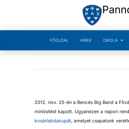
Pann
FŐOLDAL
HÍREK
ISKOLA
2012. nov. 25-én a Bencés Big Band a Fővá
minősítést kapott. Ugyanezen a napon re
kosárlabdakupá
t, amelyet csapatunk veret