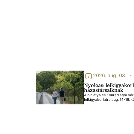
2026. aug. 03.
-
Nyolcas: lelkigyakor
házastársaiknak
Albin atya és Konrád atya vár
lelkigyakorlatra aug. 14-16. k