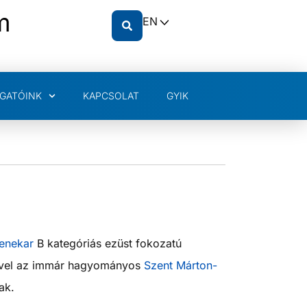
m
EN
GATÓINK
KAPCSOLAT
GYIK
enekar
B kategóriás ezüst fokozatú
lével az immár hagyományos
Szent Márton-
ak.