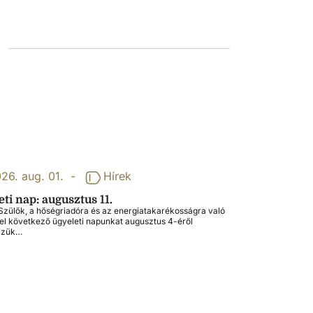
26. aug. 01.
-
Hírek
ti nap: augusztus 11.
zülők, a hőségriadóra és az energiatakarékosságra való
tel következő ügyeleti napunkat augusztus 4-éről
zzük…