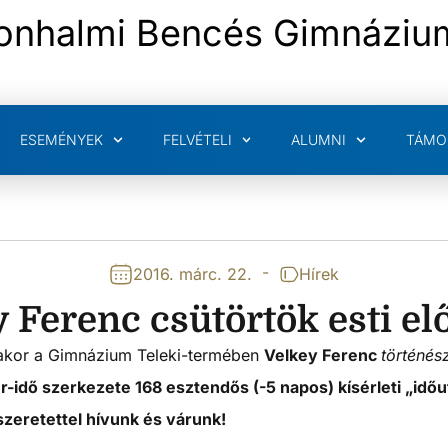
onhalmi Bencés Gimnáziu
ESEMÉNYEK
FELVÉTELI
ALUMNI
TÁMO
-
2016. márc. 22.
Hírek
 Ferenc csütörtök esti e
rakor a Gimnázium Teleki-termében
Velkey Ferenc
történés
ér-idő szerkezete 168 esztendős (-5 napos) kísérleti „id
zeretettel hívunk és várunk!