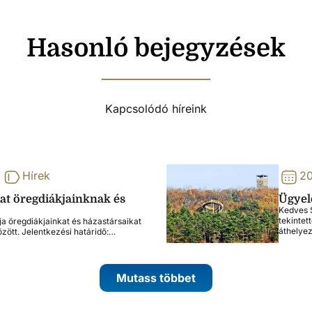
Hasonló bejegyzések
Kapcsolódó híreink
Hírek
20
lat öregdiákjainknak és
Ügyele
Kedves S
tekintet
ja öregdiákjainkat és házastársaikat
áthelye
özött. Jelentkezési határidő:…
Mutass többet