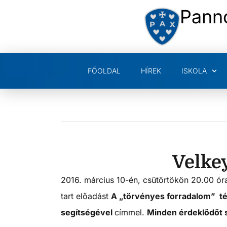
Pann
FŐOLDAL
HÍREK
ISKOLA
Velkey
2016. március 10-én, csütörtökön 20.00 ó
tart előadást
A „törvényes forradalom”
t
segítségével
címmel.
Minden érdeklődőt s