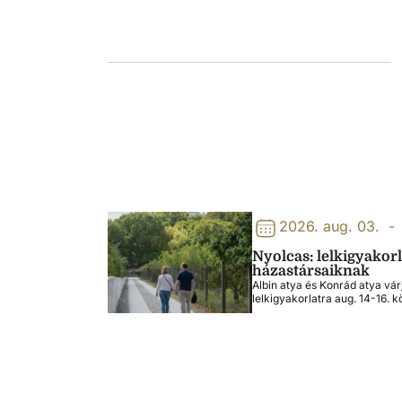
2026. aug. 03.
-
Nyolcas: lelkigyakor
házastársaiknak
Albin atya és Konrád atya vár
lelkigyakorlatra aug. 14-16. k