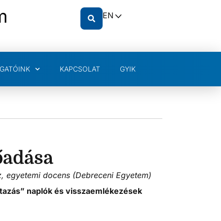
m
EN
GATÓINK
KAPCSOLAT
GYIK
lőadása
z, egyetemi docens (Debreceni Egyetem)
őutazás” naplók és visszaemlékezések