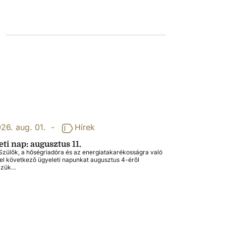
26. aug. 01.
-
Hírek
ti nap: augusztus 11.
zülők, a hőségriadóra és az energiatakarékosságra való
tel következő ügyeleti napunkat augusztus 4-éről
zzük…