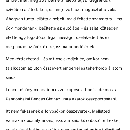
ember, mert meglátta benne a felebarátját. Megrendült
szívében a látottakon, és amije volt, azt megosztotta vele.
Ahogyan tudta, ellátta a sebeit, majd feltette szamarára – ma
úgy mondanánk: beültette az autójába – és saját költségén
elvitte egy fogadóba. Irgalmasságot cselekedett és ez
megmarad az örök életre,
ez
maradandó érték!
Megkérdezheted – és mit cselekedjek én, amikor nem
találkozom az úton összevert emberrel és teherhordó állatom
sincs.
Lenne néhány mondatom ezzel kapcsolatban is, de most a
Pannonhalmi Bencés Gimnáziumra akarok összpontosítani.
Itt nem fekszenek a folyosókon összevertek. Melletted
vannak az osztálytársaid, iskolatársaid különböző terhekkel,
nehézségekkel hordozzátok egymás terhét és így teljesíteni