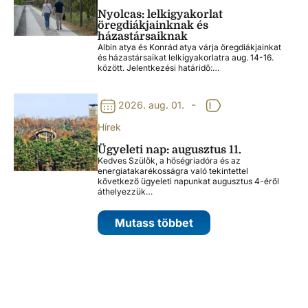
Nyolcas: lelkigyakorlat
öregdiákjainknak és
házastársaiknak
Albin atya és Konrád atya várja öregdiákjainkat
és házastársaikat lelkigyakorlatra aug. 14-16.
között. Jelentkezési határidő:…
-
2026. aug. 01.
Hírek
Ügyeleti nap: augusztus 11.
Kedves Szülők, a hőségriadóra és az
energiatakarékosságra való tekintettel
következő ügyeleti napunkat augusztus 4-éről
áthelyezzük…
Mutass többet