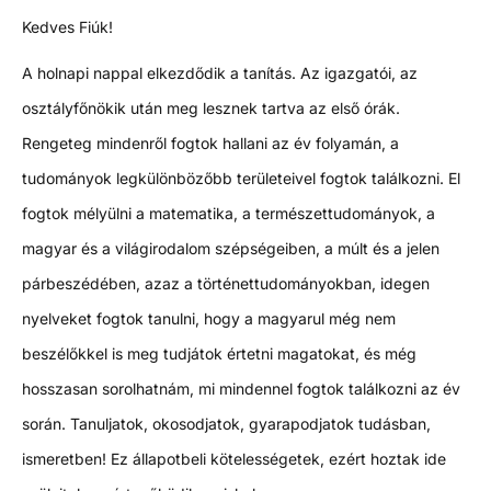
Kedves Fiúk!
A holnapi nappal elkezdődik a tanítás. Az igazgatói, az
osztályfőnökik után meg lesznek tartva az első órák.
Rengeteg mindenről fogtok hallani az év folyamán, a
tudományok legkülönbözőbb területeivel fogtok találkozni. El
fogtok mélyülni a matematika, a természettudományok, a
magyar és a világirodalom szépségeiben, a múlt és a jelen
párbeszédében, azaz a történettudományokban, idegen
nyelveket fogtok tanulni, hogy a magyarul még nem
beszélőkkel is meg tudjátok értetni magatokat, és még
hosszasan sorolhatnám, mi mindennel fogtok találkozni az év
során. Tanuljatok, okosodjatok, gyarapodjatok tudásban,
ismeretben! Ez állapotbeli kötelességetek, ezért hoztak ide