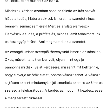
szüleitek, ezért működik az iskola.
Mindezek közben azonban soha ne feledd az Írás szavát:
hiába a tudás, hiába a sok-sok ismeret, ha szeretet nincs
bennem, semmit sem érek! Mert ez a világ elenyészik.
Elenyészik a tudás, a prófétálás, mindaz, amit felhalmoztunk
és összegyűjtöttünk. Ami megmarad, az a szeretet.
Az evangéliumban szereplő törvénytudó ismerte az írásokat.
Okos, művelt, tanult ember volt; olyan, mint egy jó
pannonhalmi diák. Saját kérdésére, miszerint mit kell tennie,
hogy elnyerje az örök életet, pontos választ adott. A választ
sejtésem szerint mindannyian jól ismeritek: szeresd az Urat és
szeresd a felebarátodat. A kérdés az, hogy mit kezdesz ezzel
a megszerzett tudással.