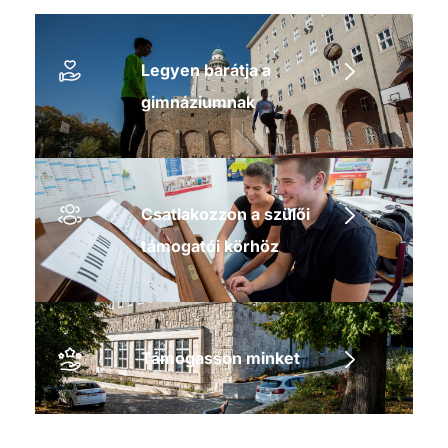
Legyen barátja a
gimnáziumnak
Csatlakozzon a szülői
támogatói körhöz
Támogasson minket