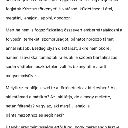
fogjátok Krisztus törvényét! Hivatásod, küldetésed: Látni,
megállni, lehajolni, ápolni, gondozni.
Mert ha nem is fogsz fizikailag összevert emberrel találkozni a
folyosón, terheket, szomorúságot, bánatot hordozó társat
annál inkább. Esetleg olyan diáktársat, akire nem ököllel,
hanem szavakkal támadtak rá és aki e szóbeli bántalmazás
során védtelen, eszköztelen volt és bizony ott maradt
megsemmisülve.
Melyik szereplője leszel te a történetnek az idei évben? Az,
aki rátámad a másikra? Az, aki látja, de elmegy mellette,
netán félrenéz? Vagy az, aki megáll, lehajol a
bántalmazotthoz és segít neki?
E tanév eredményessége ettől függ, hogy maradandó lesz-e,