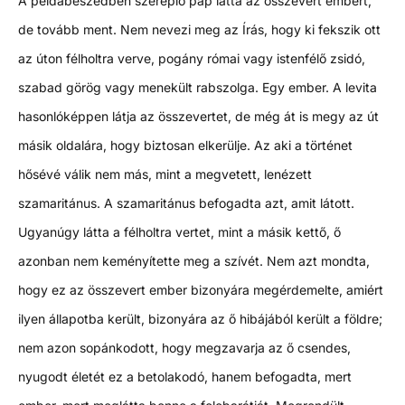
A példabeszédben szereplő pap látta az összevert embert,
de tovább ment. Nem nevezi meg az Írás, hogy ki fekszik ott
az úton félholtra verve, pogány római vagy istenfélő zsidó,
szabad görög vagy menekült rabszolga. Egy ember. A levita
hasonlóképpen látja az összevertet, de még át is megy az út
másik oldalára, hogy biztosan elkerülje. Az aki a történet
hősévé válik nem más, mint a megvetett, lenézett
szamaritánus. A szamaritánus befogadta azt, amit látott.
Ugyanúgy látta a félholtra vertet, mint a másik kettő, ő
azonban nem keményítette meg a szívét. Nem azt mondta,
hogy ez az összevert ember bizonyára megérdemelte, amiért
ilyen állapotba került, bizonyára az ő hibájából került a földre;
nem azon sopánkodott, hogy megzavarja az ő csendes,
nyugodt életét ez a betolakodó, hanem befogadta, mert