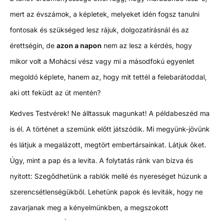
mert az évszámok, a képletek, melyeket idén fogsz tanulni
fontosak és szükséged lesz rájuk, dolgozatírásnál és az
érettségin, de
azon a napon
nem az lesz a kérdés, hogy
mikor volt a Mohácsi vész vagy mi a másodfokú egyenlet
megoldó képlete, hanem az, hogy mit tettél a felebarátoddal,
aki ott feküdt az út mentén?
Kedves Testvérek! Ne álltassuk magunkat! A példabeszéd ma
is él. A történet a szemünk előtt játszódik. Mi megyünk-jövünk
és látjuk a megalázott, megtört embertársainkat. Látjuk őket.
Úgy, mint a pap és a levita. A folytatás ránk van bízva és
nyitott: Szegődhetünk a rablók mellé és nyereséget húzunk a
szerencsétlenségükből. Lehetünk papok és leviták, hogy ne
zavarjanak meg a kényelmünkben, a megszokott