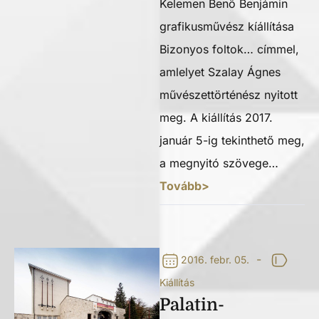
Kelemen Benő Benjámin
grafikusművész kíállítása
Bizonyos foltok… címmel,
amlelyet Szalay Ágnes
művészettörténész nyitott
meg. A kiállítás 2017.
január 5-ig tekinthető meg,
a megnyitó szövege…
Tovább>
-
2016. febr. 05.
Kiállítás
Palatin-