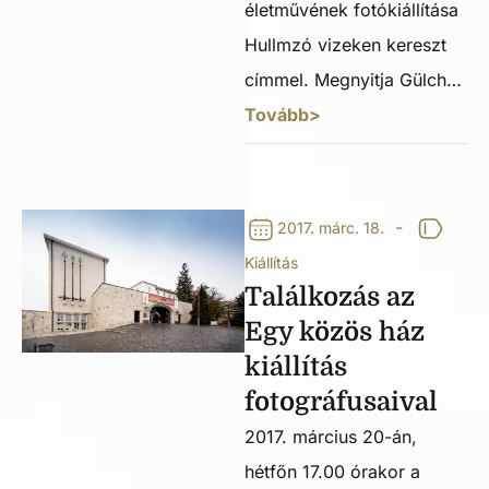
életművének fotókiállítása
Hullmzó vizeken kereszt
címmel. Megnyitja Gülch…
Tovább>
-
2017. márc. 18.
Kiállítás
Találkozás az
Egy közös ház
kiállítás
fotográfusaival
2017. március 20-án,
hétfőn 17.00 órakor a