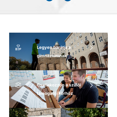
Legyen barátja a
gimnáziumnak
Csatlakozzon a szülői
támogatói körhöz