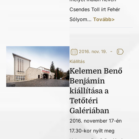
Csendes Toll írt Fehér
Sólyom…
Tovább>
-
2016. nov. 19.
Kiállítás
Kelemen Benő
Benjámin
kiállítása a
Tetőtéri
Galériában
2016. november 17-én
17.30-kor nyílt meg