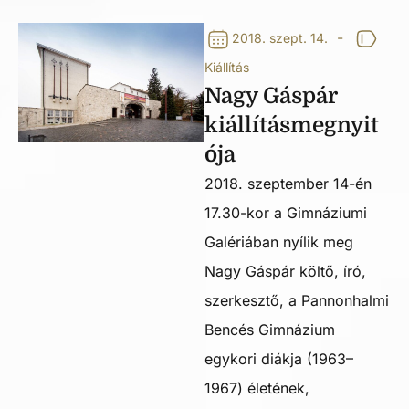
-
2018. szept. 14.
Kiállítás
Nagy Gáspár
kiállításmegnyit
ója
2018. szeptember 14-én
17.30-kor a Gimnáziumi
Galériában nyílik meg
Nagy Gáspár költő, író,
szerkesztő, a Pannonhalmi
Bencés Gimnázium
egykori diákja (1963–
1967) életének,