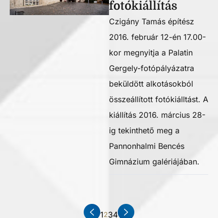
fotókiállítás
Czigány Tamás építész
2016. február 12-én 17.00-
kor megnyitja a Palatin
Gergely-fotópályázatra
beküldött alkotásokból
összeállított fotókiálltást. A
kiállítás 2016. március 28-
ig tekinthető meg a
Pannonhalmi Bencés
Gimnázium galériájában.
1
3
4
2