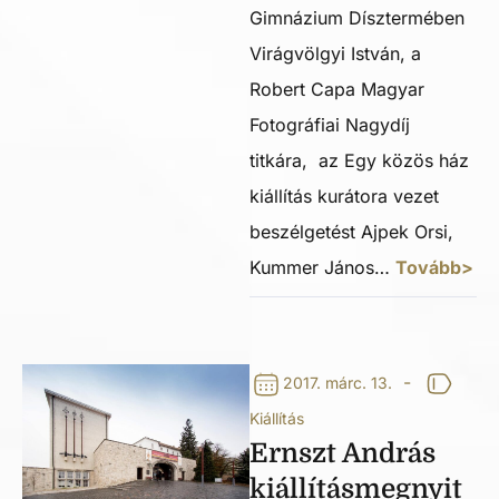
Gimnázium Dísztermében
Virágvölgyi István, a
Robert Capa Magyar
Fotográfiai Nagydíj
titkára, az Egy közös ház
kiállítás kurátora vezet
beszélgetést Ajpek Orsi,
Kummer János…
Tovább>
-
2017. márc. 13.
Kiállítás
Ernszt András
kiállításmegnyit