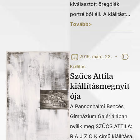
kiválasztott öregdiák
portréiból áll. A kiálltást…
Tovább>
-
2019. márc. 22.
Kiállítás
Szűcs Attila
kiállításmegnyit
ója
A Pannonhalmi Bencés
Gimnázium Galériájában
nyílik meg SZŰCS ATTILA:
R A J Z O K című kiállítása.