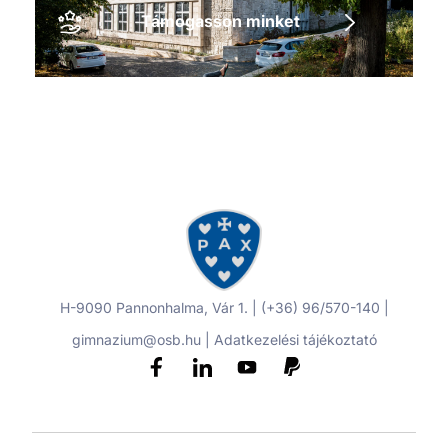
Támogasson minket
H-9090 Pannonhalma, Vár 1. | (+36) 96/570-140 |
gimnazium@osb.hu |
Adatkezelési tájékoztató