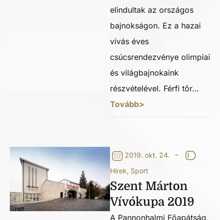
elindultak az országos
bajnokságon. Ez a hazai
vívás éves
csúcsrendezvénye olimpiai
és világbajnokaink
részvételével. Férfi tőr…
Tovább>
-
2019. okt. 24.
Hírek
,
Sport
Szent Márton
Vívókupa 2019
A Pannonhalmi Főapátság,