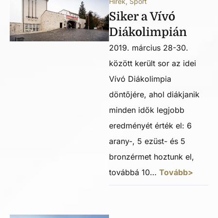
Hírek
,
Sport
Siker a Vívó
Diákolimpián
2019. március 28-30.
között került sor az idei
Vívó Diákolimpia
döntőjére, ahol diákjanik
minden idők legjobb
eredményét érték el: 6
arany-, 5 ezüst- és 5
bronzérmet hoztunk el,
továbbá 10…
Tovább>