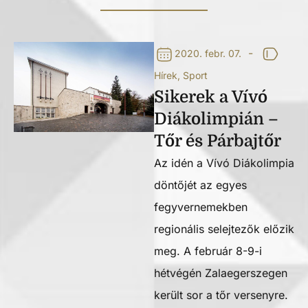
-
2020. febr. 07.
Hírek
,
Sport
Sikerek a Vívó
Diákolimpián –
Tőr és Párbajtőr
Az idén a Vívó Diákolimpia
döntőjét az egyes
fegyvernemekben
regionális selejtezők előzik
meg. A február 8-9-i
hétvégén Zalaegerszegen
került sor a tőr versenyre.