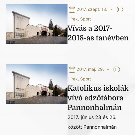
-
2017. szept. 13.
Hírek
,
Sport
Vívás a 2017-
2018-as tanévben
-
2017. máj. 29.
Hírek
,
Sport
Katolikus iskolák
vívó edzőtábora
Pannonhalmán
2017. június 23 és 26.
között Pannonhalmán