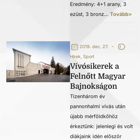
Eredmény: 4+1 arany, 3
ezüst, 3 bronz…
Tovább>
-
2019. dec. 27.
Hírek
,
Sport
Vívósikerek a
Felnőtt Magyar
Bajnokságon
Tizenhárom év
pannonhalmi vívás után
újabb mérföldkőhöz
érkeztünk: jelenlegi és volt
diákjaink idén először