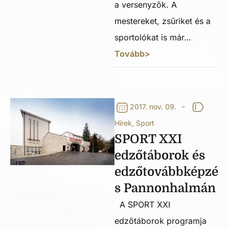
a versenyzők. A
mestereket, zsűriket és a
sportolókat is már…
Tovább>
-
2017. nov. 09.
Hírek
,
Sport
SPORT XXI
edzőtáborok és
edzőtovábbképzé
s Pannonhalmán
A SPORT XXI
edzőtáborok programja