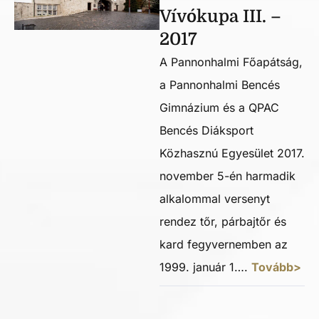
Vívókupa III. –
2017
A Pannonhalmi Főapátság,
a Pannonhalmi Bencés
Gimnázium és a QPAC
Bencés Diáksport
Közhasznú Egyesület 2017.
november 5-én harmadik
alkalommal versenyt
rendez tőr, párbajtőr és
kard fegyvernemben az
1999. január 1….
Tovább>