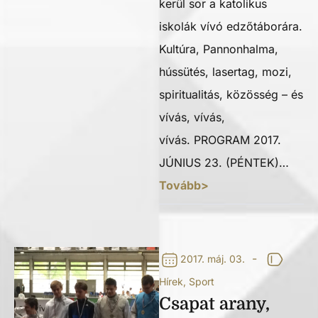
kerül sor a katolikus
iskolák vívó edzőtáborára.
Kultúra, Pannonhalma,
hússütés, lasertag, mozi,
spiritualitás, közösség – és
vívás, vívás,
vívás. PROGRAM 2017.
JÚNIUS 23. (PÉNTEK)…
Tovább>
-
2017. máj. 03.
Hírek
,
Sport
Csapat arany,