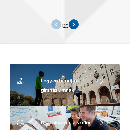
2
3
1
Legyen barátja a
gimnáziumnak
Csatlakozzon a szülői