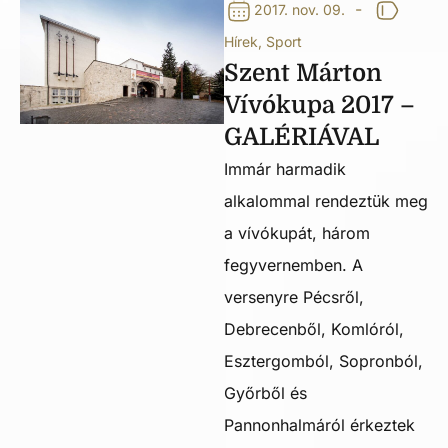
-
2017. nov. 09.
Hírek
,
Sport
Szent Márton
Vívókupa 2017 –
GALÉRIÁVAL
Immár harmadik
alkalommal rendeztük meg
a vívókupát, három
fegyvernemben. A
versenyre Pécsről,
Debrecenből, Komlóról,
Esztergomból, Sopronból,
Győrből és
Pannonhalmáról érkeztek