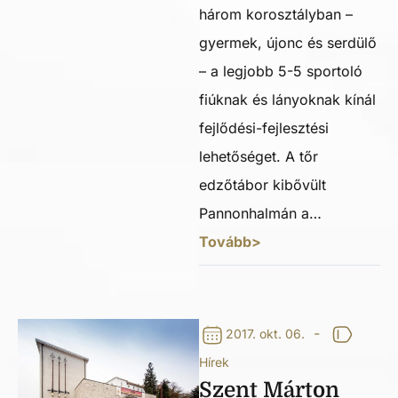
három korosztályban –
gyermek, újonc és serdülő
– a legjobb 5-5 sportoló
fiúknak és lányoknak kínál
fejlődési-fejlesztési
lehetőséget. A tőr
edzőtábor kibővült
Pannonhalmán a…
Tovább>
-
2017. okt. 06.
Hírek
Szent Márton