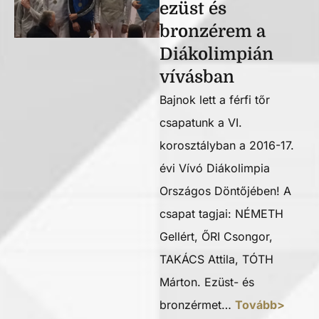
ezüst és
bronzérem a
Diákolimpián
vívásban
Bajnok lett a férfi tőr
csapatunk a VI.
korosztályban a 2016-17.
évi Vívó Diákolimpia
Országos Döntőjében! A
csapat tagjai: NÉMETH
Gellért, ŐRI Csongor,
TAKÁCS Attila, TÓTH
Márton. Ezüst- és
bronzérmet…
Tovább>