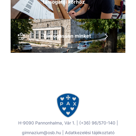
támogatói körhöz
Támogasson minket
H-9090 Pannonhalma, Vár 1. | (+36) 96/570-140 |
gimnazium@osb.hu |
Adatkezelési tájékoztató