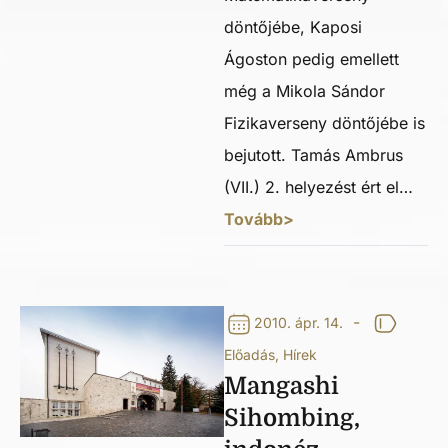
döntőjébe, Kaposi
Ágoston pedig emellett
még a Mikola Sándor
Fizikaverseny döntőjébe is
bejutott. Tamás Ambrus
(VII.) 2. helyezést ért el…
Tovább>
-
2010. ápr. 14.
Előadás
,
Hírek
Mangashi
Sihombing,