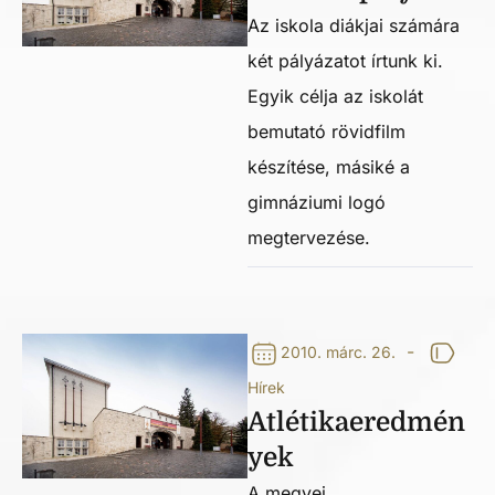
Az iskola diákjai számára
két pályázatot írtunk ki.
Egyik célja az iskolát
bemutató rövidfilm
készítése, másiké a
gimnáziumi logó
megtervezése.
-
2010. márc. 26.
Hírek
Atlétikaeredmén
yek
A megyei