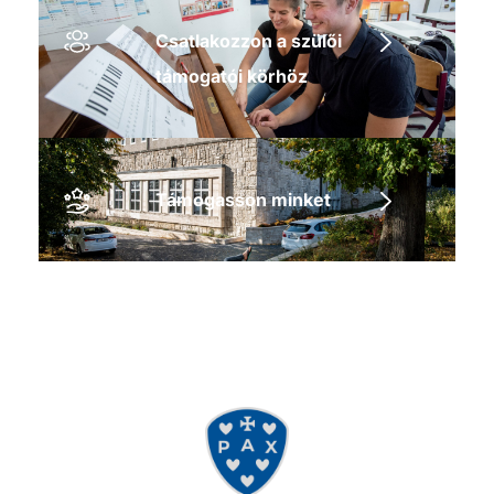
Csatlakozzon a szülői
támogatói körhöz
Támogasson minket