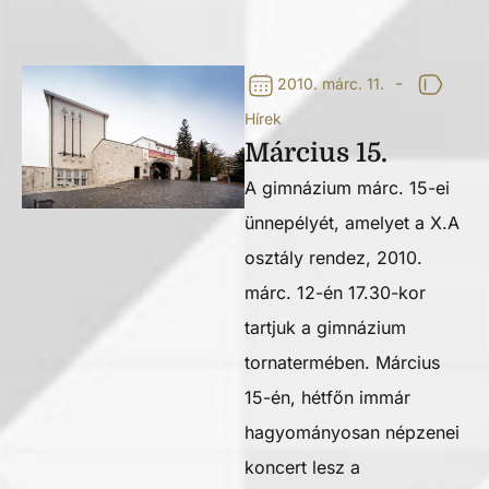
-
2010. márc. 11.
Hírek
Március 15.
A gimnázium márc. 15-ei
ünnepélyét, amelyet a X.A
osztály rendez, 2010.
márc. 12-én 17.30-kor
tartjuk a gimnázium
tornatermében. Március
15-én, hétfőn immár
hagyományosan népzenei
koncert lesz a