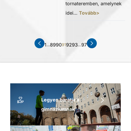
tornateremben, amelynek
idei…
Tovább>
1
89
90
92
93
97
…
91
…
Legyen barátja a
gimnáziumnak