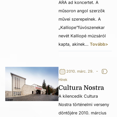
ARA ad koncertet. A
műsoron angol szerzők
művei szerepelnek. A
„Kalliope”fúvószenekar
nevét Kalliopé múzsáról
kapta, akinek…
Tovább>
-
2010. márc. 29.
Hírek
Cultura Nostra
A kilencedik Cultura
Nostra történelmi verseny
döntőjére 2010. március