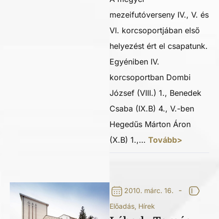
mezeifutóverseny IV., V. és
VI. korcsoportjában első
helyezést ért el csapatunk.
Egyéniben IV.
korcsoportban Dombi
József (VIII.) 1., Benedek
Csaba (IX.B) 4., V.-ben
Hegedűs Márton Áron
(X.B) 1.,…
Tovább>
-
2010. márc. 16.
Előadás
,
Hírek