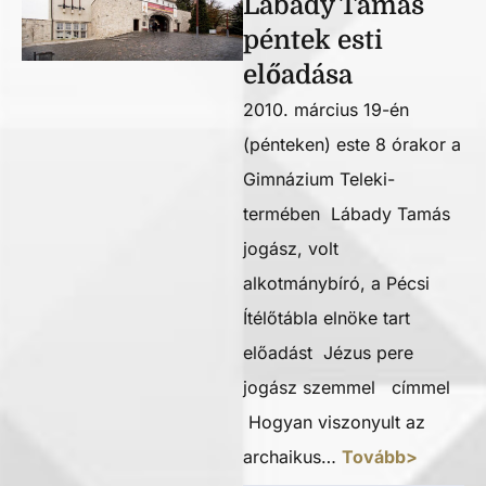
Lábady Tamás
péntek esti
előadása
2010. március 19-én
(pénteken) este 8 órakor a
Gimnázium Teleki-
termében Lábady Tamás
jogász, volt
alkotmánybíró, a Pécsi
Ítélőtábla elnöke tart
előadást Jézus pere
jogász szemmel címmel
Hogyan viszonyult az
archaikus…
Tovább>