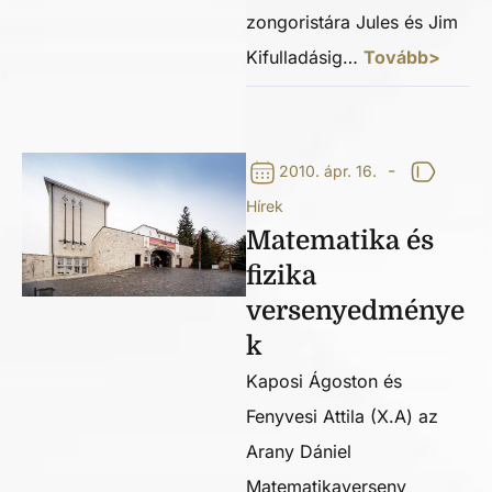
zongoristára Jules és Jim
Kifulladásig…
Tovább>
-
2010. ápr. 16.
Hírek
Matematika és
fizika
versenyedménye
k
Kaposi Ágoston és
Fenyvesi Attila (X.A) az
Arany Dániel
Matematikaverseny