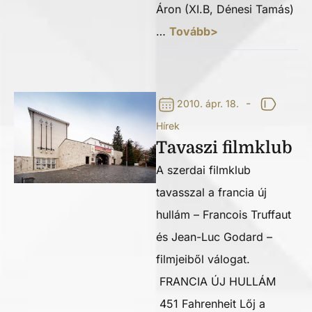
Áron (XI.B, Dénesi Tamás)
…
Tovább>
-
2010. ápr. 18.
Hírek
Tavaszi filmklub
A szerdai filmklub
tavasszal a francia új
hullám – Francois Truffaut
és Jean-Luc Godard –
filmjeiből válogat.
FRANCIA ÚJ HULLÁM
451 Fahrenheit Lőj a