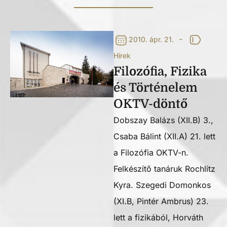
-
2010. ápr. 21.
Hírek
Filozófia, Fizika
és Történelem
OKTV-döntő
Dobszay Balázs (XII.B) 3.,
Csaba Bálint (XII.A) 21. lett
a Filozófia OKTV-n.
Felkészítő tanáruk Rochlitz
Kyra. Szegedi Domonkos
(XI.B, Pintér Ambrus) 23.
lett a fizikából, Horváth