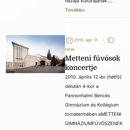
hazája kultúrájának….
Tovább>
-
2010. ápr. 11.
Hírek
Metteni fúvósok
koncertje
2010. április 12-én (hétfő)
délután 4-kor a
Pannonhalmi Bencés
Gimnázium és Kollégium
tornatermében aMETTENI
GIMNÁZIUMFÚVÓSZENEK